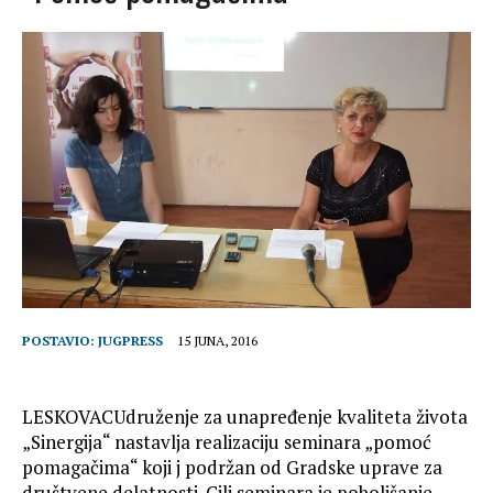
n
n
el
POSTAVIO:
JUGPRESS
15 JUNA, 2016
LESKOVACUdruženje za unapređenje kvaliteta života
„Sinergija“ nastavlja realizaciju seminara „pomoć
pomagačima“ koji j podržan od Gradske uprave za
društvene delatnosti. Cilj seminara je poboljšanje