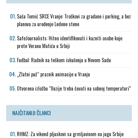
Saša Tomić SRCE Vranje: Troškovi za građane i parking, a bez
planova za uređenje Ledene stene
SafeJournalists: Hitno identifikovati i kazniti osobe koje
prete Veranu Matiću u Srbiji
Fudbal: Radnik na teškom iskušenju u Novom Sadu
„Zlatni puž“ praznik animacije u Vranju
Otvorena izložba “Iluzije treba čuvati na sobnoj temperaturi”
NAJČITANIJI ČLANCI
RHMZ: Za vikend pljuskovi sa grmljavinom na jugu Srbije