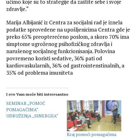
učimo koje su to strategije da zaštite sebe i svoje
zdravlje.“
Marija Albijanić iz Centra za socijalni rad je iznela
podatke sprovedene na upošljenicima Centra gde je
preko 65% preopterećeno poslom, a skoro 70% ima
simptome ugroženog psihofizičkog zdravlja i
narušenog socijalnog funkcionisanja. Polovina
povremeno koristi sedative, 36% pati od
kardiovaskularnih, 36% od gastrointenstinalnih, a
35% od problema imuniteta
I ovo Vam može biti interesantno
SEMINAR „POMOĆ
POMAGAČIMA“
UDRUŽENjA „SINERGIJA“
Kraj pomoći pomagačima