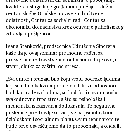
kvaliteta usluga koje građanima pružaju Uslužni
centar, službe Gradske uprave za društvene
delatnosti, Centar za socijalni rad i Centar za
ekonomiku domaćinstva kroz očuvanje psihofizičkog
zdravlja upošljenika.
Ivana Stanković, predsednica Udruženja Sinergija,
kaže da je ovaj seminar prethodno rađen sa
prosvetnim i zdravstvenim radnicima i da je ovo, u
stvari, obuka za zaštitu od stresa.
„Svi oni koji pružaju bilo koju vrstu podrške ljudima
koji su u bilo kakvom problemu ili krizi, odnosnon
ljudi koji rade sa ljudima, su ljudi koji u svom poslu
svakodnevno trpe stres, a što su psihološka i
medicinska istraživanja dodokazala. Te negativne
posledice po zdravlje su vidljive na psihološkom,
fiziološkom i socijalnom planu. Ovim seminarom te
ljude prvo osvešćujemo da to prepoznaju, a onda ih