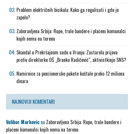
Problem električnih bicikala: Kako ga regulisati i gde je
zapelo?
Zaboravljena Srbija: Rupe, trule bandere i plaćeni komunalci
kojih nema na terenu
Skandal u Prekršajnom sudu u Vranju: Zastarela prijava
protiv direktorke OŠ „Branko Radičević“, aktivistkinje SNS?
Namirnice za penzionerske pakete koštale preko 12 miliona
dinara
NAJNOVIJI KOMENTARI
Velibor Markovic
na
Zaboravljena Srbija: Rupe, trule bandere i
plaćeni komunalci kojih nema na terenu