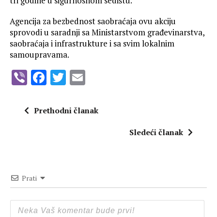
tri godine u sigurnosnom sedištu.
Agencija za bezbednost saobraćaja ovu akciju
sprovodi u saradnji sa Ministarstvom građevinarstva,
saobraćaja i infrastrukture i sa svim lokalnim
samoupravama.
V
F
T
E
ib
a
w
m
er
ce
it
ai
Prethodni članak
b
te
l
Sledeći članak
o
r
o
k
Prati