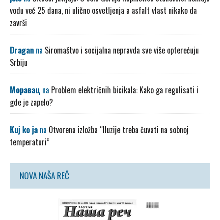
vodu već 25 dana, ni ulično osvetljenja a asfalt vlast nikako da
završi
Dragan
na
Siromaštvo i socijalna nepravda sve više opterećuju
Srbiju
Моравац
na
Problem električnih bicikala: Kako ga regulisati i
gde je zapelo?
Kuj ko ja
na
Otvorena izložba “Iluzije treba čuvati na sobnoj
temperaturi”
NOVA NAŠA REČ