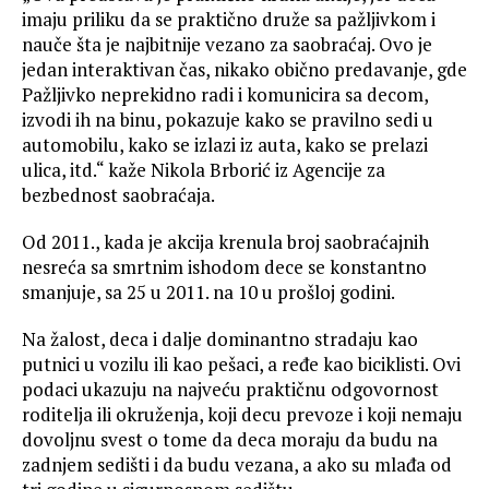
imaju priliku da se praktično druže sa pažljivkom i
nauče šta je najbitnije vezano za saobraćaj. Ovo je
jedan interaktivan čas, nikako obično predavanje, gde
Pažljivko neprekidno radi i komunicira sa decom,
izvodi ih na binu, pokazuje kako se pravilno sedi u
automobilu, kako se izlazi iz auta, kako se prelazi
ulica, itd.“ kaže Nikola Brborić iz Agencije za
bezbednost saobraćaja.
Od 2011., kada je akcija krenula broj saobraćajnih
nesreća sa smrtnim ishodom dece se konstantno
smanjuje, sa 25 u 2011. na 10 u prošloj godini.
Na žalost, deca i dalje dominantno stradaju kao
putnici u vozilu ili kao pešaci, a ređe kao biciklisti. Ovi
podaci ukazuju na najveću praktičnu odgovornost
roditelja ili okruženja, koji decu prevoze i koji nemaju
dovoljnu svest o tome da deca moraju da budu na
zadnjem sedišti i da budu vezana, a ako su mlađa od