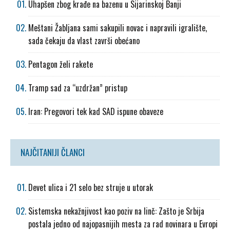
Uhapšen zbog krađe na bazenu u Sijarinskoj Banji
Meštani Žabljana sami sakupili novac i napravili igralište,
sada čekaju da vlast završi obećano
Pentagon želi rakete
Tramp sad za “uzdržan” pristup
Iran: Pregovori tek kad SAD ispune obaveze
NAJČITANIJI ČLANCI
Devet ulica i 21 selo bez struje u utorak
Sistemska nekažnjivost kao poziv na linč: Zašto je Srbija
postala jedno od najopasnijih mesta za rad novinara u Evropi