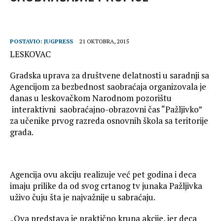
n
n
el
POSTAVIO:
JUGPRESS
21 OKTOBRA, 2015
LESKOVAC
Gradska uprava za društvene delatnosti u saradnji sa
Agencijom za bezbednost saobraćaja organizovala je
danas u leskovačkom Narodnom pozorištu
interaktivni saobraćajno-obrazovni čas “Pažljivko”
za učenike prvog razreda osnovnih škola sa teritorije
grada.
Agencija ovu akciju realizuje već pet godina i deca
imaju prilike da od svog crtanog tv junaka Pažljivka
uživo čuju šta je najvažnije u sabraćaju.
„Ova predstava je praktično kruna akcije, jer deca