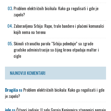
Problem električnih bicikala: Kako ga regulisati i gde je
zapelo?
Zaboravljena Srbija: Rupe, trule bandere i plaćeni komunalci
kojih nema na terenu
Skinuli stranačku parolu “Srbija pobeđuje” sa zgrade
gradske administracije sa čijeg krova otpadaju malter i
cigle
NAJNOVIJI KOMENTARI
Dragiša
na
Problem električnih bicikala: Kako ga regulisati i gde
je zapelo?
jole
na
Čitaoci javljaju: U selu Gornja Kupinovica stanovnici nemaju